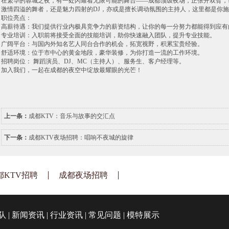
在繁华的蓉城之夜，有一处闪耀着无限可能的舞台——成都顶级夜场，正张开双臂，
激情四溢的舞者，还是魅力四射的DJ，亦或是擅长调动氛围的主持人，这里都是你
职位亮点：
高薪待遇：我们提供行业内极具竞争力的薪资结构，让你的每一分努力都能得到应有
专业培训：入职前将接受全面的技能培训，助你快速融入团队，提升专业技能。
广阔平台：与国内外知名艺人同台合作的机会，拓宽视野，积累宝贵经验。
舒适环境：位于市中心的黄金地段，豪华装修，为你打造一流的工作环境。
招聘岗位： 舞蹈演员、DJ、MC（主持人）、服务生、客户经理等。
加入我们，一起在成都的夜空中绽放最耀眼的光芒！
上一条：
成都KTV：音乐与故事的交汇点
下一条：
成都KTV夜场招聘：唱响不夜城的旋律
都KTV招聘
成都夜场招聘
队
|
新闻资讯
|
行业资讯
|
常见问题
|
模特展示