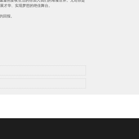
诚邀热爱夜生活的你加入我们的璀璨世界。无论你是
施展才华、实现梦想的绝佳舞台。
的回报。